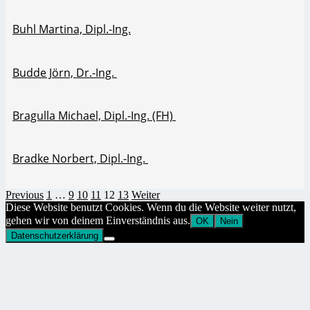
Buhl Martina, Dipl.-Ing.
Budde Jörn, Dr.-Ing.
Bragulla Michael, Dipl.-Ing. (FH)
Bradke Norbert, Dipl.-Ing.
Previous
1
…
9
10
11
12
13
Weiter
Diese Website benutzt Cookies. Wenn du die Website weiter nutzt,
gehen wir von deinem Einverständnis aus.
OK
Nein
Datenschutzerklärung