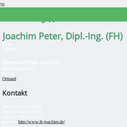
Sachverständige(r)
Joachim Peter, Dipl.-Ing. (FH)
Peter
Joachim
Ingenieurbüro Joachim
Bahnhofstraße 22
01990
Ortrand
Kontakt
Telefon:
03575555882
Mobil:
016099772498
Telefax:
03575555779
Internet:
http://www.ib-joachim.de/
E-Mail: