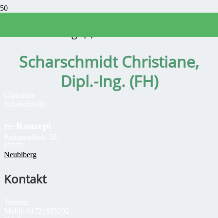
Sachverständige(r)
Scharschmidt Christiane,
Dipl.-Ing. (FH)
Christiane
Scharschmidt
re-Konzept
Promenadestr. 28
85575
Neubiberg
Kontakt
Telefon:
Mobil:
01721955202