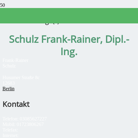
Sachverständige(r)
Schulz Frank-Rainer, Dipl.-
Ing.
Frank-Rainer
Schulz
Husumer Straße 8c
12683
Berlin
Kontakt
Telefon:
03085627227
Mobil:
01723806267
Telefax:
Internet: