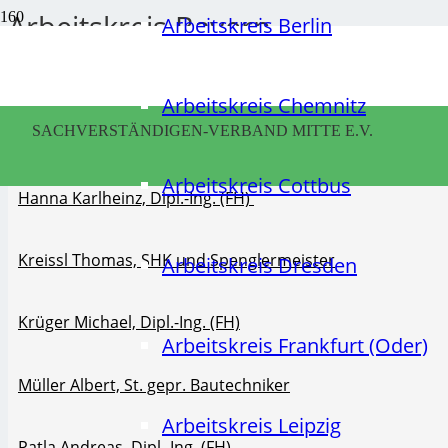
Arbeitskreis Bayern
Arbeitskreis Berlin
Bibow Rainer, St. gepr. Bautechniker
Arbeitskreis Chemnitz
SACHVERSTÄNDIGEN-VERBAND MITTE E.V.
Gimpl Johann-Mathias, Dipl.-Ing. (FH)
Arbeitskreis Cottbus
Hanna Karlheinz, Dipl.-Ing. (FH)
Kreissl Thomas, SHK und Spenglermeister
Arbeitskreis Dresden
Krüger Michael, Dipl.-Ing. (FH)
Arbeitskreis Frankfurt (Oder)
Müller Albert, St. gepr. Bautechniker
Arbeitskreis Leipzig
Patla Andreas, Dipl.-Ing. (FH)