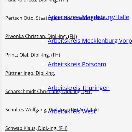
Arbeitskreis Magdeburg/Halle
Pertsch Otto, Staatl. gepr. Hochbautechniker
Piwonka Christian, Dipl.-Ing. (FH)
Arbeitskreis Mecklenburg Vo
Printz Olaf, Dipl.-Ing. (FH)
Arbeitskreis Potsdam
Püttner Ingo, Dipl.-Ing.
Arbeitskreis Thüringen
Scharschmidt Christiane, Dipl.-Ing. (FH)
Schultes Wolfgang, Dipl.-Ing. (FH) Architekt
Arbeitskreis West
Schwab Klaus, Dipl.-Ing. (FH)