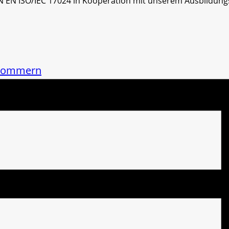
N EN ISO/IEC 17024 in Kooperation mit unserem Ausbildungs
rpommern