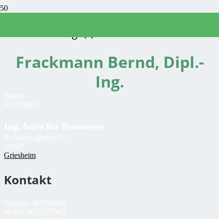
Sachverständige(r)
Frackmann Bernd, Dipl.-
Ing.
Bernd
Frackmann
Ing.-büro für Bauwesen
Im Wiesengarten 57
64347
Griesheim
Kontakt
Telefon:
061552093
Mobil:
0615577942