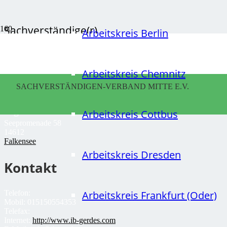
Sachverständige(r)
Arbeitskreis Berlin
G
Arbeitskreis Chemnitz
Jörg
SACHVERSTÄNDIGEN-VERBAND MITTE E.V.
Gerdes
Ingenieurbüro Jörg GERDES
Arbeitskreis Cottbus
Seepromenade 58
14612
Falkensee
Arbeitskreis Dresden
Kontakt
Telefon:
Arbeitskreis Frankfurt (Oder)
Mobil:
015150554353
Telefax:
Internet:
http://www.ib-gerdes.com