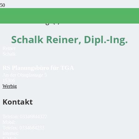
Sachverständige(r)
Schalk Reiner, Dipl.-Ing.
Reiner
Schalk
RS Planungsbüro für TGA
An der Obstplantage 5
15306
Werbig
Kontakt
Telefon:
03346844377
Mobil:
Telefax:
0334684233
Internet:
E-Mail: