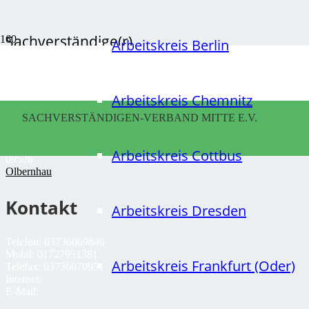
Sachverständige(r)
Arbeitskreis Berlin
Arbeitskreis Chemnitz
Falk
SACHVERSTÄNDIGEN-VERBAND MITTE E.V.
Drechsel
Hauptstr. 88
Arbeitskreis Cottbus
09526
Olbernhau
Kontakt
Arbeitskreis Dresden
Telefon:
03736069846
Mobil:
01727951381
Arbeitskreis Frankfurt (Oder)
Telefax:
03736070951
Internet:
E-Mail: