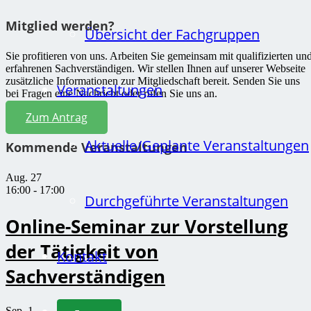
Mitglied werden?
Übersicht der Fachgruppen
Sie profitieren von uns. Arbeiten Sie gemeinsam mit qualifizierten un
erfahrenen Sachverständigen. Wir stellen Ihnen auf unserer Webseite
zusätzliche Informationen zur Mitgliedschaft bereit. Senden Sie uns
Veranstaltungen
bei Fragen eine Nachricht oder rufen Sie uns an.
Zum Antrag
Aktuelle/Geplante Veranstaltungen
Kommende Veranstaltungen
Aug.
27
16:00
-
17:00
Durchgeführte Veranstaltungen
Online-Seminar zur Vorstellung
der Tätigkeit von
Kontakt
Sachverständigen
Sep.
1