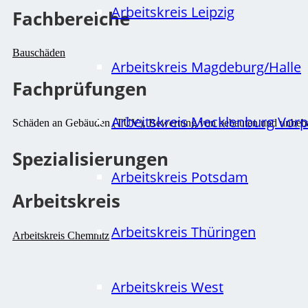
Arbeitskreis Leipzig
Fachbereiche
Bauschäden
Arbeitskreis Magdeburg/Halle
Fachprüfungen
Arbeitskreis Mecklenburg Vo
Schäden an Gebäuden (TÜV), Bewertung von bebauten und unbeb
Spezialisierungen
Arbeitskreis Potsdam
Arbeitskreis
Arbeitskreis Thüringen
Arbeitskreis Chemnitz
Arbeitskreis West