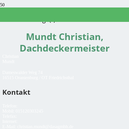
Sachverständige(r)
Mundt Christian,
Dachdeckermeister
Christian
Mundt
Dameswalder Weg 74
16515 Oranienburg / OT Friedrichsthal
Kontakt
Telefon:
Mobil:
015120303245
Telefax:
Internet:
E-Mail:
christian.mundt@dasagmbh.de